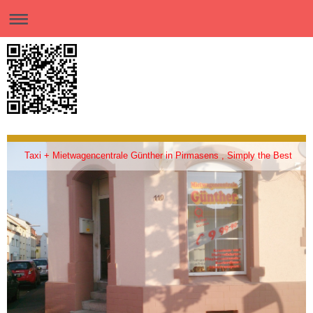
Taxi + Mietwagencentrale Günther in Pirmasens , Simply the Best